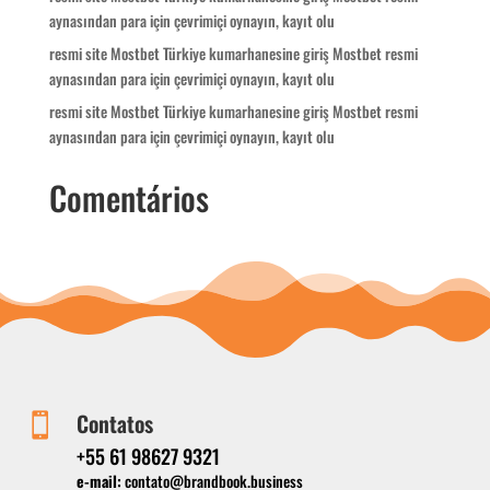
aynasından para için çevrimiçi oynayın, kayıt olu
resmi site Mostbet Türkiye kumarhanesine giriş Mostbet resmi
aynasından para için çevrimiçi oynayın, kayıt olu
resmi site Mostbet Türkiye kumarhanesine giriş Mostbet resmi
aynasından para için çevrimiçi oynayın, kayıt olu
Comentários
Contatos

+55 61 98627 9321
e-mail:
contato@brandbook.business