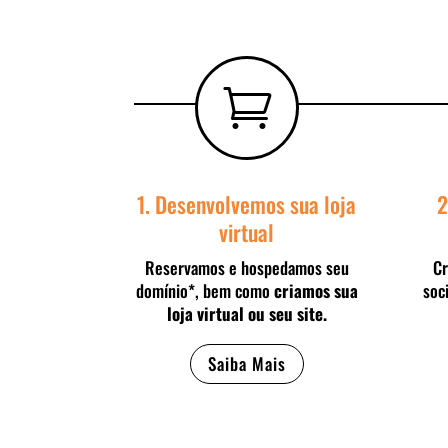

1. Desenvolvemos sua loja
2
virtual
Reservamos e hospedamos seu
Cr
domínio*, bem como
criamos sua
soc
loja virtual ou seu site.
Saiba Mais