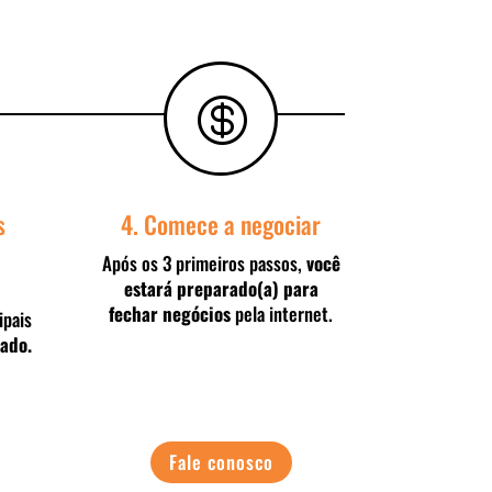

s
4. Comece a negociar
Após os 3 primeiros passos,
você
estará preparado(a) para
fechar negócios
pela internet.
ipais
tado.
Fale conosco