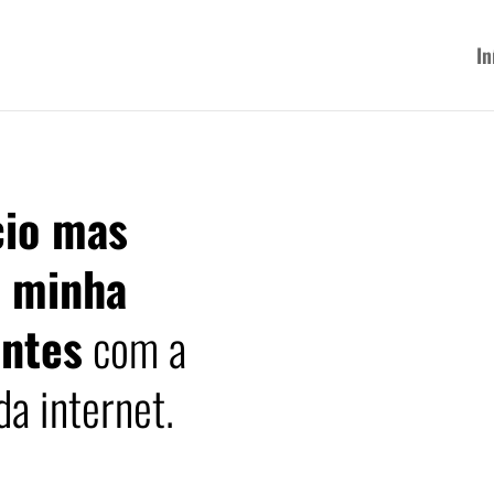
In
cio mas
a minha
entes
com a
da internet.